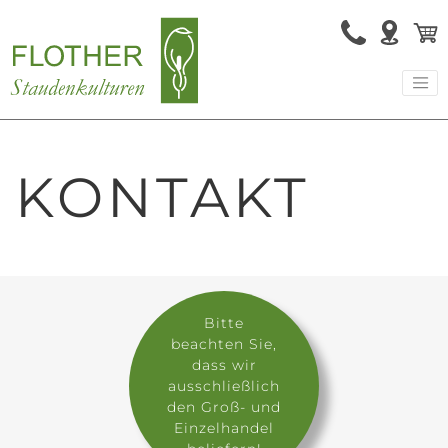
KONTAKT
Bitte
beachten Sie,
dass wir
ausschließlich
den Groß- und
Einzelhandel